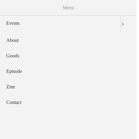
Menu
Skip to the main content
Events
サウザンズオブキャッツ
English
日本語
About
Main navigation
Goods
Events
About
Goods
Episode
Zine
Contact
Episode
Zine
Contact
2012-08-11