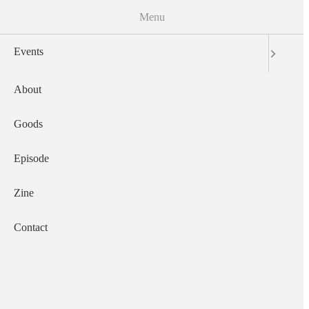
Menu
Skip to the main content
Events
サウザンズオブキャッツ
English
日本語
About
Main navigation
Goods
Events
About
Goods
Episode
Zine
Contact
Episode
Zine
Contact
2012-09-02