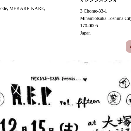
-explode, MEKARE-KARE,
3 Chome-33-1
Minamiotsuka Toshima Cit
170-0005
Japan