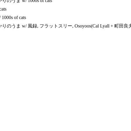
 w/ 1000s of cats
ats
000s of cats
w/ 風録, フラットスリー, Osoyoos(Cal Lyall + 町田良夫), 10