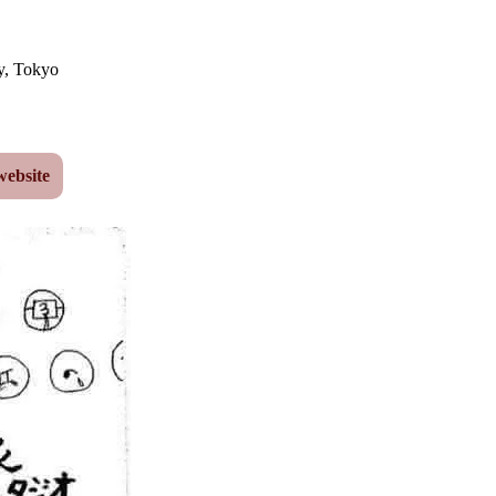
y
,
Tokyo
website