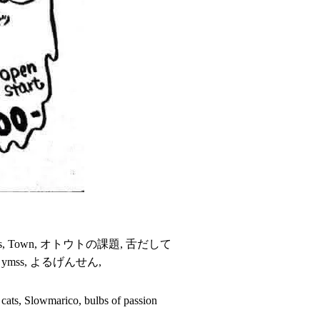
ts, Town, オトウトの課題, 舌だして
o, ymss, よるげんせん,
owmarico, bulbs of passion