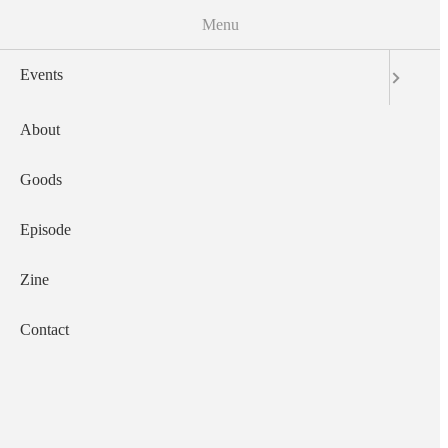
Menu
Events
About
Main navigation
Goods
Episode
Zine
Contact
2012-12-15
A.E.P. Vol. 15