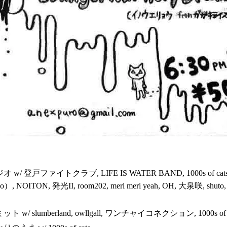
 登戸ファイトクラブ, LIFE IS WATER BAND, 1000s of ca
ITON, 発光II, room202, meri meri yeah, OH, 大泉咲, shut
lumberland, owllgall, ワンチャイコネクション, 1000s of cats, Sl