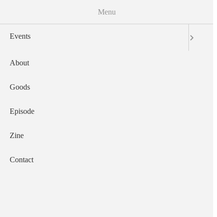
Menu
Events
About
Main navigation
Goods
Episode
Zine
Contact
2013-11-16
A.E.P. Vol. 27