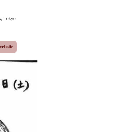
y
,
Tokyo
website