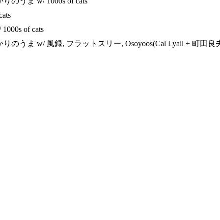
 w/ 1000s of cats
ats
000s of cats
w/ 風録, フラットスリー, Osoyoos(Cal Lyall + 町田良夫), 10