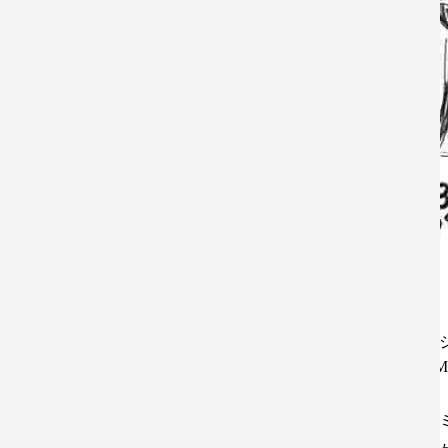
今後のライブ
08/08
@ 新宿 ヒルバレースタジオ w/
死んだふり, 漩深寬太（Wily Mo）, NO
OGGYWEST, 茄子
08/22
@ 幡ヶ谷 フォレストリミット w/ s