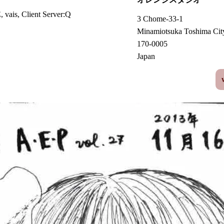
ais, Client Server:Q
3 Chome-33-1
Minamiotsuka Toshima Cit
170-0005
Japan