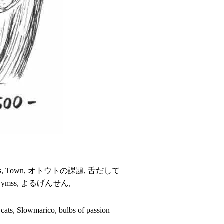
ts, Town, オトウトの課題, 舌だして
o, ymss, よるげんせん,
owmarico, bulbs of passion