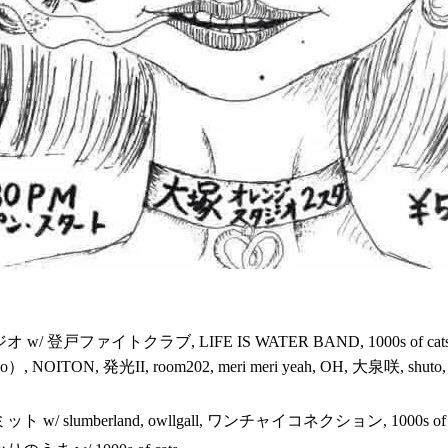
 登戸ファイトクラブ, LIFE IS WATER BAND, 1000s of ca
ITON, 発光II, room202, meri meri yeah, OH, 大泉咲, shut
lumberland, owllgall, ワンチャイコネクション, 1000s of cats, Sl