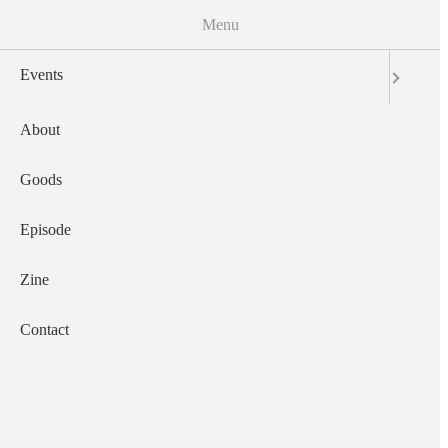
Menu
Skip to the main content
Events
サウザンズオブキャッツ
English
日本語
About
Main navigation
Goods
Events
About
Goods
Episode
Zine
Contact
Episode
Zine
Contact
2016-11-05