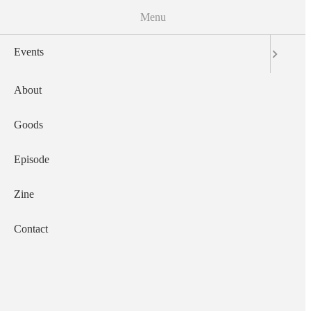
Menu
Events
About
Main navigation
Goods
Episode
Zine
Contact
2018-11-02
A.E.P. Vol. 73