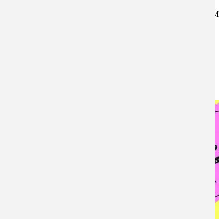
w/ Pregnant, 1000s of cat
Image file