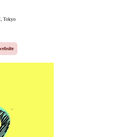
岸
,
Tokyo
website