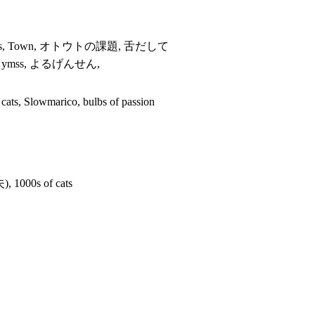
ts, Town, オトウトの課題, 舌だして
o, ymss, よるげんせん,
owmarico, bulbs of passion
00s of cats