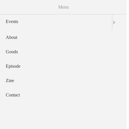
Menu
Skip to the main content
Events
サウザンズオブキャッツ
English
日本語
About
Main navigation
Goods
Events
About
Goods
Episode
Zine
Contact
Episode
Zine
Contact
2019-08-31