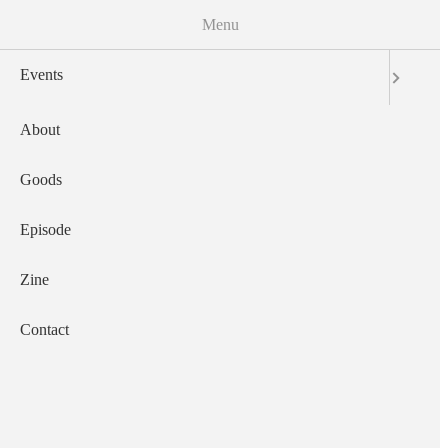
Menu
Skip to the main content
Events
サウザンズオブキャッツ
English
日本語
About
Main navigation
Goods
Events
About
Goods
Episode
Zine
Contact
Episode
Zine
Contact
2026-07-31