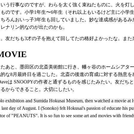
という行事なのですが、わらを太く強く束ねたものに、火を灯
ものです。小学1年生〜6年生（それ以上もいるけど主に小学
もちろんおいっ子3年生も回していました。妙な達成感があるみ
ドレナリン的なのが出たのかも。
。友だちも3才の子を抱えて回してたの格好よかったな。また来
 MOVIE
ったあと、墨田区の北斎美術館に行き、幡ヶ谷のホームシアタ
的な8月最終日を過ごした。北斎の後進の育成に対する熱意を
aveは SNOOPYの作者と通ずるものを感じたみたい。友だ
てるからできること。大切にしたい。
olo exhibition and Sumida Hokusai Museum, then watched a movie at H
 last day of August. I (Sonoko) felt Hokusai's passion of educate his pu
or of "PEANUTS". It is so fun to see some art and movies with friend