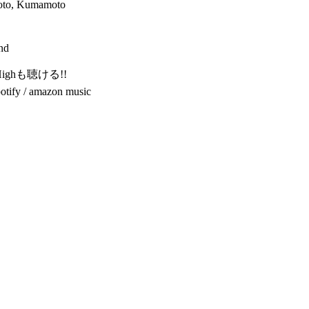
oto, Kumamoto
nd
g Highも聴ける!!
otify / amazon music