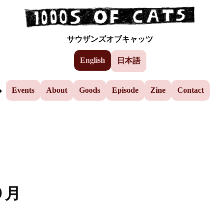
Events
Skip to the main content
サウザンズオブキャッツ
AEP
English
日本語
Yuzu
Events
About
Goods
Episode
Zine
Contact
９月