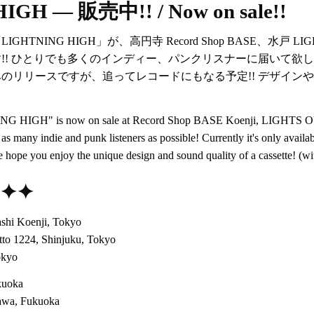
GH — 販売中!! / Now on sale!!
ING HIGH」が、高円寺 Record Shop BASE、水戸 LIGHTS OU
!! ひとりでも多くのインディー、パンクリスナーに届いて欲
のリリースですが、追ってレコードにもなる予定!! デザイン
G HIGH" is now on sale at Record Shop BASE Koenji, LIGHTS OUT
as many indie and punk listeners as possible! Currently it's only available
We hope you enjoy the unique design and sound quality of a cassette! (
✦✦✦
hi Koenji, Tokyo
to 1224, Shinjuku, Tokyo
okyo
kuoka
awa, Fukuoka