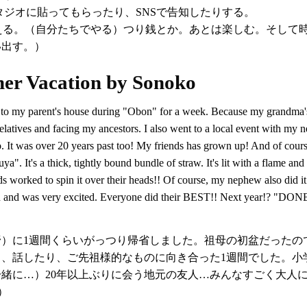
タジオに貼ってもらったり、SNSで告知したりする。
える。（自分たちでやる）つり銭とか。あとは楽しむ。そして
い出す。）
Vacation by Sonoko
 to my parent's house during "Obon" for a week. Because my grandma's
latives and facing my ancestors. I also went to a local event with my ne
o. It was over 20 years past too! My friends has grown up! And of course
ya". It's a thick, tightly bound bundle of straw. It's lit with a flame an
 worked to spin it over their heads!! Of course, my nephew also did it.
ion and was very excited. Everyone did their BEST!! Next year!? "DO
野）に1週間くらいがっつり帰省しました。祖母の初盆だったの
、話したり、ご先祖様的なものに向き合った1週間でした。小
緒に…）20年以上ぶりに会う地元の友人…みんなすごく大人
）