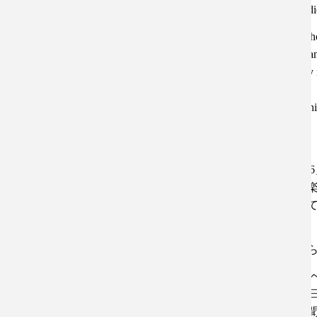
We share how to make a studi
1. Ask the studio if they can h
2. If possible, book the date 
clean up. Also, ask about any 
3. MAKE A FLYER!!
4. On the day! You have to th
before!!
8月2日は「TWIN FAL
なバンドの企画としても
て、熱量がお互い伝わっ
良さがあるなあと。
スタジオライブをこれか
① スタジオに、ライブイ
② 可能なら、開催したい
間を考慮する。注意点も