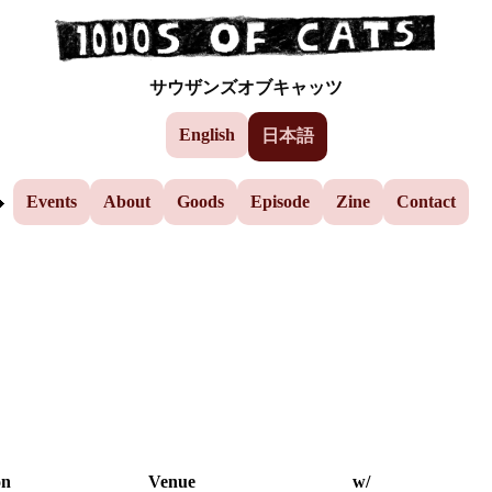
Events
Skip to the main content
サウザンズオブキャッツ
AEP
English
日本語
Yuzu
Events
About
Goods
Episode
Zine
Contact
on
Venue
w/