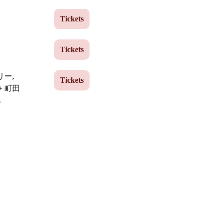
Tickets
Tickets
リー,
Tickets
l + 町田
s