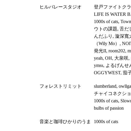
ヒルバレースタジオ
登戸ファイトクラ
LIFE IS WATER 
1000s of cats, To
ウトの課題, 舌だ
んだふり, 漩深寬
（Wily Mo）, NOI
発光II, room202, me
yeah, OH, 大泉咲, s
ymss, よるげんせ
OGGYWEST, 茄
フォレストリミット
slumberland, owllg
チャイコネクショ
1000s of cats, Slow
bulbs of passion
音楽と珈琲ひかりのうま
1000s of cats