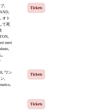
ブ,
Tickets
BAND,
wn, オト
して死
太
TON,
ri meri
huto,
ん,
子
all, ワン
Tickets
ン,
marico,
Tickets