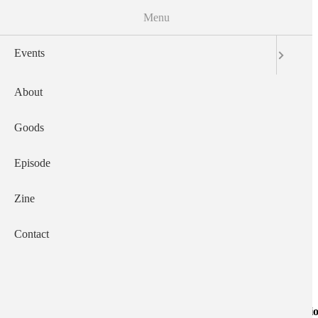
Menu
Events
About
Main navigation
Goods
Episode
Zine
Contact
Upcoming
Date
Locati