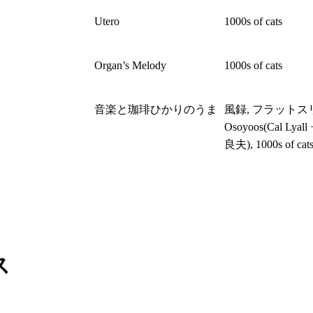
Utero
1000s of cats
Organ’s Melody
1000s of cats
音楽と珈琲ひかりのうま
風録, フラットス
Osoyoos(Cal Lyal
良夫), 1000s of cat
ス