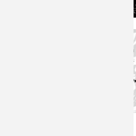
Lightning High
Shikyuu Envy
Clothing